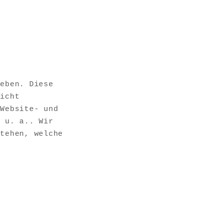
ieben. Diese
nicht
 Website- und
n u. a.. Wir
stehen, welche